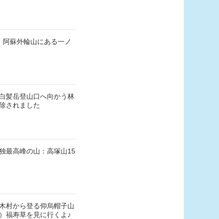
！阿蘇外輪山にある一ノ
白髪岳登山口へ向かう林
除されました
独最高峰の山：高塚山15
木村から登る仰烏帽子山
）福寿草を見に行くよ♪