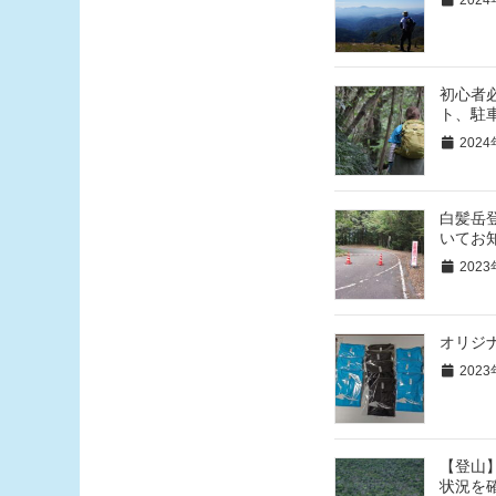
初心者
ト、駐
2024
白髪岳
いてお
2023
オリジ
2023
【登山
状況を