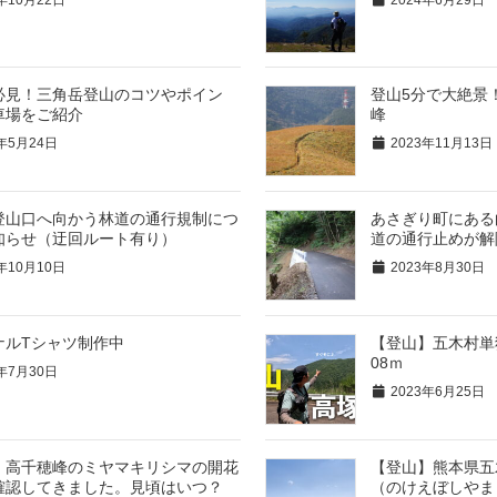
必見！三角岳登山のコツやポイン
登山5分で大絶景
車場をご紹介
峰
年5月24日
2023年11月13日
登山口へ向かう林道の通行規制につ
あさぎり町にある
知らせ（迂回ルート有り）
道の通行止めが解
年10月10日
2023年8月30日
ナルTシャツ制作中
【登山】五木村単
08ｍ
年7月30日
2023年6月25日
】高千穂峰のミヤマキリシマの開花
【登山】熊本県五
確認してきました。見頃はいつ？
（のけえぼしやま