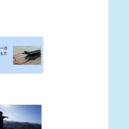
ー消
る方