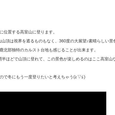
に位置する高室山に登ります。
室山山頂は視界を遮るものもなく、360度の大展望♪素晴らしい景
鹿北部独特のカルスト台地も感じることが出来ます。
間半ほどで山頂に登れて、この景色が楽しめるのはここ高室山
ので冬にもう一度登りたいと考えちゃう(≧▽≦)