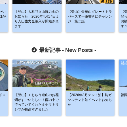
たい
【登山】大杉谷入山協力金の
【登山】金華山グレートトラ
【
口が
お知らせ 2020年4月17日よ
バースで一筆書きにチャレン
登
り入山協力金納入が開始され
ジ 第二話
お
ます
す
最新記事 -
New Posts
-
ドロ
【登山】くじゅう連山のお花
【2026年8月テント泊】坊ガ
福
畑がすごいらしい！雨の中で
ツルテント泊イベントお知ら
待っていてくれたミヤマキリ
せ
シマが最高すぎました