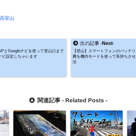
高室山
次の記事 -
Next
-
APとGoogleナビを使って登山口まで
【登山】スマートフォンのバッテリ
ナビ設定しちゃいます
費を機内モードを使って長持ちさせ
法
関連記事 -
Related Posts
-