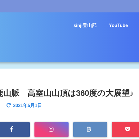
sinji登山部
YouTube
山脈 高室山山頂は360度の大展望♪
2021年5月1日