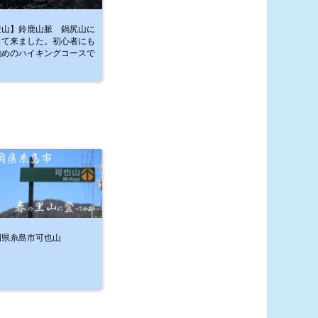
登山】鈴鹿山脈 鍋尻山に
って来ました。初心者にも
勧めのハイキングコースで
♬
岡県糸島市可也山