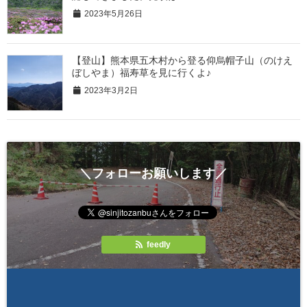
2023年5月26日
【登山】熊本県五木村から登る仰烏帽子山（のけえ
ぼしやま）福寿草を見に行くよ♪
2023年3月2日
＼フォローお願いします／
feedly