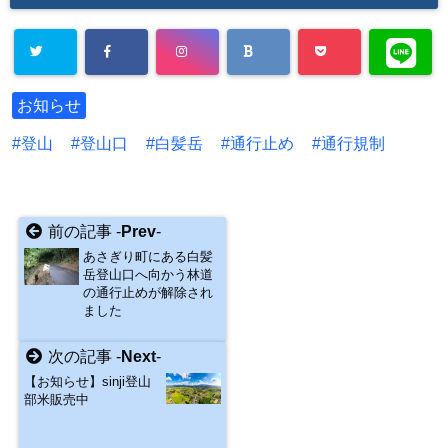
お知らせ
登山
登山口
白髪岳
通行止め
通行規制
前の記事 -
Prev
-
あさぎり町にある白髪
岳登山口へ向かう林道
の通行止めが解除され
ました
次の記事 -
Next
-
【お知らせ】sinji登山
部米販売中