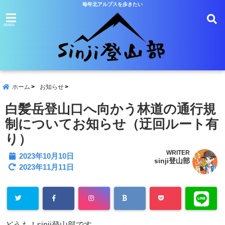
毎年北アルプスを歩きたい
menu
ホーム
お知らせ
白髪岳登山口へ向かう林道の通行規
制についてお知らせ（迂回ルート有
り）
WRITER
2023年10月10日
sinji登山部
2023年11月11日
どうも！sinji登山部です。