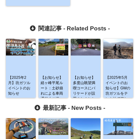
関連記事 -
Related Posts
-
【2025年2
【お知らせ】
【お知らせ】
【2025年5月
月】坊ガツル
経ヶ峰平尾ル
多度山眺望満
イベントのお
イベントのお
ート：土砂崩
喫コースにバ
知らせ】GWの
知らせ
れによる車両
リケードが設
坊ガツルをテ
通行止め情
置されました
ント泊で楽し
報 危険！
もう♪
最新記事 -
New Posts
-