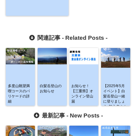
関連記事 -
Related Posts
-
多度山眺望満
白髪岳登山の
お知らせ！
【2025年5月
喫コースのバ
お知らせ
【三重県】オ
イベント】白
リケードの詳
ンライン登山
髪岳登山一緒
細
届
に登りましょ
う♪初心者さん
大歓迎です
最新記事 -
New Posts
-