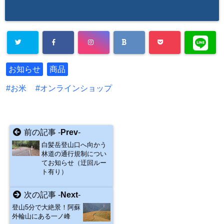
お知らせ
商品
お米
オンラインショップ
前の記事 -
Prev
-
白髪岳登山口へ向かう
林道の通行規制につい
てお知らせ（迂回ルー
ト有り）
次の記事 -
Next
-
登山5分で大絶景！阿蘇
外輪山にある一ノ峰