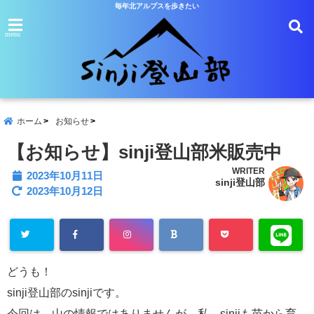
毎年北アルプスを歩きたい
menu
ホーム
お知らせ
【お知らせ】sinji登山部米販売中
WRITER
2023年10月11日
sinji登山部
2023年10月12日
どうも！
sinji登山部のsinjiです。
今回は、山の情報ではありませんが、私、sinjiも苗から育