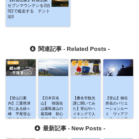
セブンマウンテンを2泊
3日で縦走する テント
泊3
関連記事 -
Related Posts
-
【登山口案
【日本百名
【桑名市観光
【登山】御在
内】三重県津
山】 韓国岳
課に聞いてみ
所岳のバリエ
市にある経ヶ
は霧島連山の
た】登山やハ
ーションルー
峰 平尾登山
最高峰 初心
イキングで人
ト ヴィアフ
口までの行き
者でも登れる
気の多度山は
ェラータを登
方は？
素敵な山でし
火気厳禁？
る② 富士見
最新記事 -
New Posts
-
た
尾根編