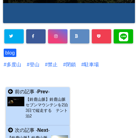
blog
多度山
登山
禁止
閉鎖
駐車場
前の記事 -
Prev
-
【鈴鹿山脈】鈴鹿山脈
セブンマウンテンを2泊
3日で縦走する テント
泊2
次の記事 -
Next
-
【鈴鹿山脈】鈴鹿山脈