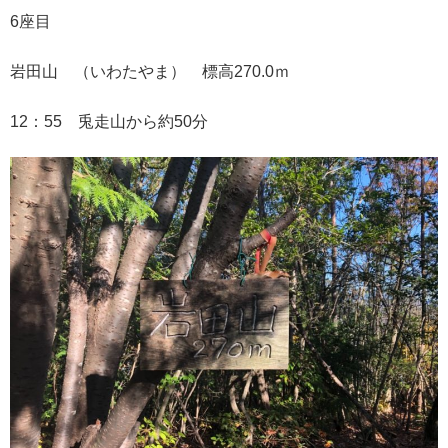
6座目
岩田山 （いわたやま） 標高270.0ｍ
12：55 兎走山から約50分