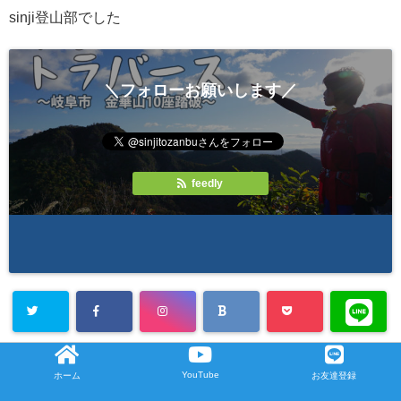
sinji登山部でした
＼フォローお願いします／
feedly
blog
YouTube
ホーム
LINE
お友達登録