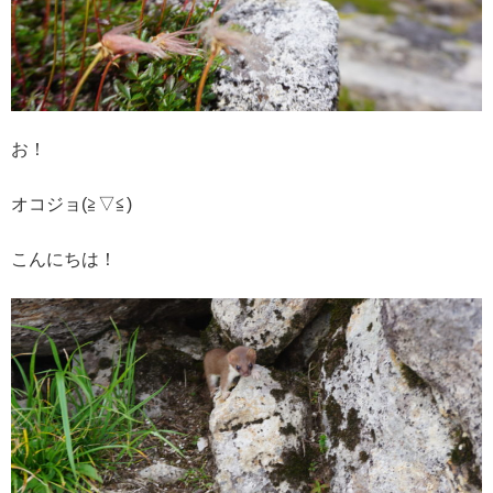
お！
オコジョ(≧▽≦)
こんにちは！