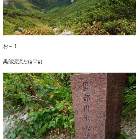
お～！
黒部源流だ(≧▽≦)