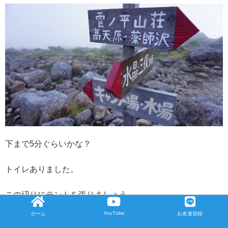
下まで5分ぐらいかな？
トイレありました。
この辺りにテントを張りましょう
YouTube
ホーム
LINE
お友達登録