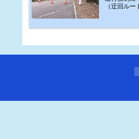
（迂回ルー