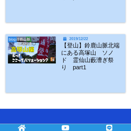
2019/12/22
blog
【登山】鈴鹿山脈北端
にある高塚山 ソノ
ド 霊仙山藪漕ぎ祭
り part1