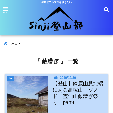
毎年北アルプスを歩きたい
menu
ホーム
「 藪漕ぎ 」 一覧
2019/12/30
blog
【登山】鈴鹿山脈北端
にある高塚山 ソノ
ド 霊仙山藪漕ぎ祭
り part4