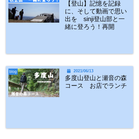
【登山】記憶を記録
に、そして動画で思い
出を sinji登山部と一
緒に登ろう！再開
2021/06/13
blog
多度山登山と瀬音の森
コース お店でランチ