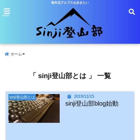
毎年北アルプスを歩きたい
menu
ホーム
「 sinji登山部とは 」 一覧
2019/11/15
sinji登山部とは
sinji登山部blog始動